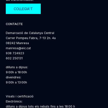
COL·LEGIA'T
CONTACTE
Demarcació de Catalunya Central
Carrer
Pompeu Fabra, 7-13 2n. 4a
08242 Manresa
manresa@eic.cat
938 724923
602 250131
dilluns a dijous:
9:00h a 18:00h
divendres:
9:00h a 13:00h
Visats i certificació
Electrònics:
dilluns a dijous tots els rebuts fins a les 18:00 h