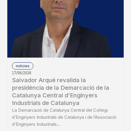
notícies
17/06/2026
Salvador Arqué revalida la
presidència de la Demarcació de la
Catalunya Central d’Enginyers
Industrials de Catalunya
La Demarcació de Catalunya Central del Col·legi
d’Enginyers Industrials de Catalunya i de l’Associació
d’Enginyers Industrials...