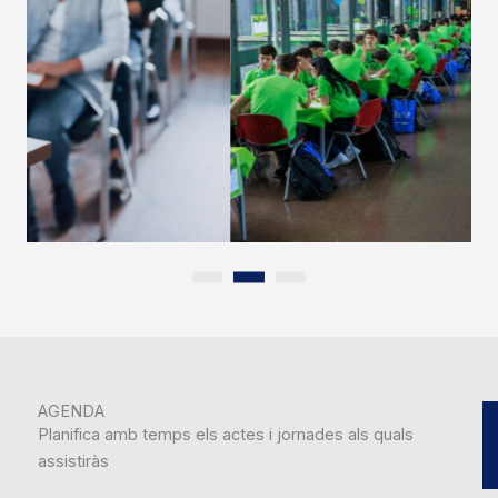
La marató d'enginy per (re) inventar el futur
ENGIHACK
2026
AGENDA
Planifica amb temps els actes i jornades als quals
assistiràs