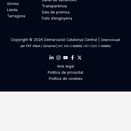
Girona
Transparència
Lleida
Sala de premsa
Tarragona
Fulls d’enginyeria
Copyright © 2026 Demarcació Catalunya Central |
Desenvolupat
per
PKF Attest
/
Serialnet
|
NIF. AEIC G-08398562 / NIF. COEIC V-08398554
Avís legal
Política de privacitat
Política de cookies